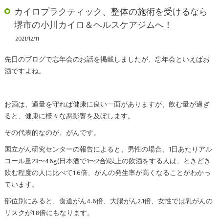
カイロプラクティック、整体の施術を受けるなら
堺市の小川カイロ＆ヘルスケアジムへ！
2021/12/11
先日のブログで忘年会のお話を掲載しましたが、忘年会といえばお
酒ですよね。
お酒は、適量を守れば健康に良い一面がありますが、飲む量が過ぎ
ると、健康に様々な悪影響を及ぼします。
その代表的なのが、がんです。
国立がん研究センターの報告によると、男性の場合、1日あたりアル
コール量23〜46g(日本酒で1〜2合)以上の飲酒をする人は、ときどき
飲む程度の人に比べて1.6倍、がんの発生率が高くなることがわかっ
ています。
部位別にみると、食道がん4.6倍、大腸がん2.1倍、女性では乳がんの
リスクが1.8倍にもなります。