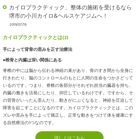
カイロプラクティック、整体の施術を受けるなら
堺市の小川カイロ&ヘルスケアジムへ！
2019/07/19
カイロプラクティックとは(2)
手によって背骨の歪みを正す治療法
●椎骨と内臓は深い関係にある
脊椎の中には脳から伝わる神経の束があり、骨のすき間から全身に
行きわたり、脳のコントロールのもとに人間の生命をつかさどって
いるのです。つまり、脊椎の各部分がそれぞれ担当の臓器を持ち、
内臓の働きを活発にしたり、抑圧しているわけです。ですから、そ
の背骨がいったん歪んだり、動きがにぶくなると、神経を圧迫して
障害を起こすことになるのです。カイロプラクティックとは、この
ズレや歪みを手によって矯正し、正常な動きをつけて体を健康にす
る自然療法の1つなのです。
詳しくはこちら