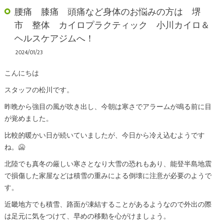
腰痛 膝痛 頭痛など身体のお悩みの方は 堺
市 整体 カイロプラクティック 小川カイロ＆
ヘルスケアジムへ！
2024/01/23
こんにちは
スタッフの松川です。
昨晩から強目の風が吹き出し、今朝は寒さでアラームが鳴る前に目
が覚めました。
比較的暖かい日が続いていましたが、今日から冷え込むようです
ね。🥶
北陸でも真冬の厳しい寒さとなり大雪の恐れもあり、能登半島地震
で損傷した家屋などは積雪の重みによる倒壊に注意が必要のようで
す。
近畿地方でも積雪、路面が凍結することがあるようなので外出の際
は足元に気をつけて、早めの移動を心がけましょう。